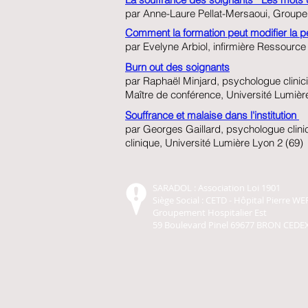
par Anne-Laure Pellat-Mersaoui, Groupe 
Comment la formation peut modifier la p
par Evelyne Arbiol, infirmière Ressource
Burn out des soignants
par Raphaël Minjard, psychologue clinici
Maître de conférence, Université Lumièr
Souffrance et malaise dans l'institution
par Georges Gaillard, psychologue clini
clinique, Université Lumière Lyon 2 (69)
SARADOL : Association Loi 1901
Siège Social : CETD - Hôpital Pierre 
Groupement Hospitalier Est
59 Boulevard Pinel 69677 BRON CEDE