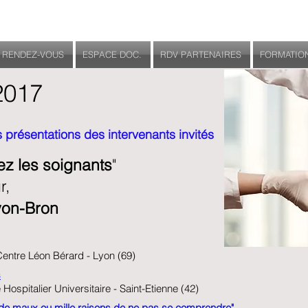
RENDEZ-VOUS
ESPACE DOC.
RDV PARTENAIRES
FORMATIO
2017
 présentations des intervenants invités
ez les soignants
"
r,
yon-Bron
 Centre Léon Bérard - Lyon (69)
s
Hospitalier Universitaire - Saint-Etienne (42)
de maux ou mille raisons de ne pas se comprendre"