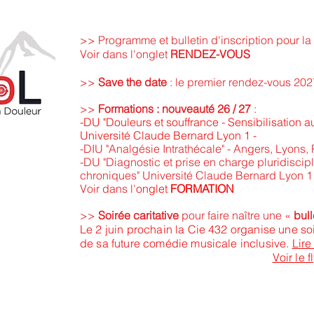
>> Programme et bulletin d'inscription pour la
Voir dans l'onglet
RENDEZ-VOUS
>>
Save the date
: le premier rendez-vous 202
>>
Formations : nouveauté 26 / 27
:
-DU "Douleurs et souffrance - Sensibilisation
Université Claude Bernard Lyon 1 -
-DIU "Analgésie Intrathécale" - Angers, Lyons, P
-DU "Diagnostic et prise en charge pluridiscip
chroniques" Université Claude Bernard Lyon 1
Voir dans l'
onglet
FORMATION
>>
Soirée caritative
pour faire naître une «
bul
​Le 2 juin prochain la Cie 432 organise une s
de sa future comédie musicale inclusive.
Lir
Voir le f