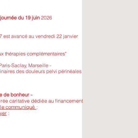
journée du 19 juin
2026
7 est avancé au vendredi 22 janvier
 aux thérapies complémentaires"
aris-Saclay, Marseille -
linaires des douleurs pelvi périnéales
le de bonheur
»
oirée caritative dédiée au financement
e le communiqué
:
lyer
: