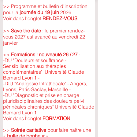
>> Programme et bulletin d'inscription
pour la
journée du 19 juin
2026
Voir dans l'onglet
RENDEZ-VOUS
>>
Save the date
: le premier rendez-
vous 2027 est avancé au vendredi 22
janvier
>>
Formations : nouveauté 26 / 27
:
-DU "Douleurs et souffrance -
Sensibilisation aux thérapies
complémentaires" Université Claude
Bernard Lyon 1 -
-DIU "Analgésie Intrathécale" - Angers,
Lyons, Paris-Saclay, Marseille -
-DU "Diagnostic et prise en charge
pluridisciplinaires des douleurs pelvi
périnéales chroniques" Université Claude
Bernard Lyon 1
Voir dans l'
onglet
FORMATION
>>
Soirée caritative
pour faire naître une
«
bulle de bonheur
»