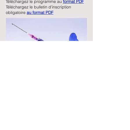
Téléchargez le programme au
format PDF
Téléchargez le bulletin d'inscription
obligatoire
au format PDF
Contact
secretariat.saradol@gmail.com
SARADOL : Association Loi 1901
Siège Social : CETD - Hôpital Pierre
WERTHEIMER
Groupement Hospitalier Est
59 Boulevard Pinel 69677 BRON CEDEX