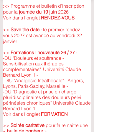
>> Programme et bulletin d'inscription
pour la
journée du 19 juin
2026
Voir dans l'onglet
RENDEZ-VOUS
>>
Save the date
: le premier rendez-
vous 2027 est avancé au vendredi 22
janvier
>>
Formations : nouveauté 26 / 27
:
-DU "Douleurs et souffrance -
Sensibilisation aux thérapies
complémentaires" Université Claude
Bernard Lyon 1 -
-DIU "Analgésie Intrathécale" - Angers,
Lyons, Paris-Saclay, Marseille -
-DU "Diagnostic et prise en charge
pluridisciplinaires des douleurs pelvi
périnéales chroniques" Université Claude
Bernard Lyon 1
Voir dans l'
onglet
FORMATION
>>
Soirée caritative
pour faire naître une
«
bulle de bonheur
»